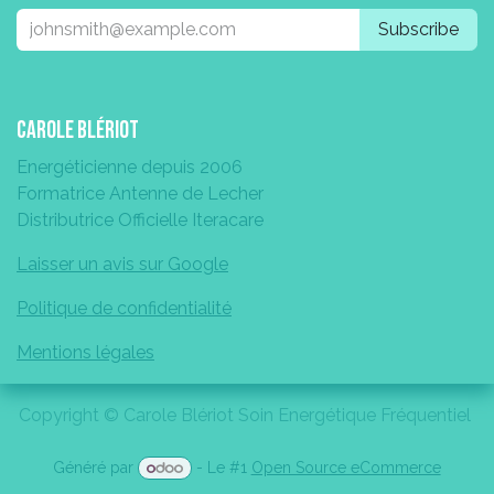
Subscribe
Carole Blériot
Energéticienne depuis 2006
Formatrice Antenne de Lecher
Distributrice Officielle Iteracare
Laisser un avis sur Google
Politique de confidentialité
Mentions légales
Copyright © Carole Blériot Soin Energétique Fréquentiel
Généré par
- Le #1
Open Source eCommerce