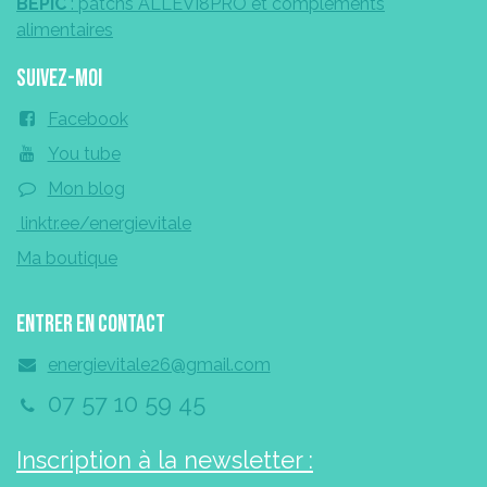
BEPIC
: patchs ALLEVI8PRO et compléments
alimentaires
Suivez-moi
Facebook
You tube
Mon blog
linktr.ee/energievitale
Ma boutique
Entrer en contact
energievitale26@gmail.com
07 57 10 59 45
Inscription à la newsletter :